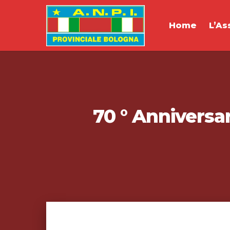
Home
L’As
70 ° Anniversar