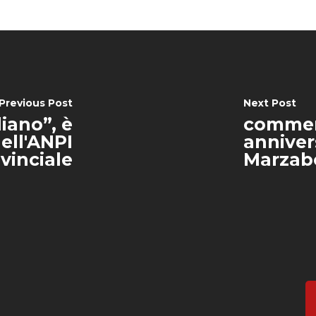
Previous Post
Next Post
iano”, è
commem
ell'ANPI
annivers
vinciale
Marzab