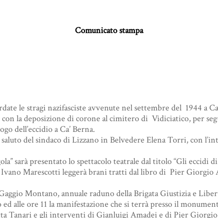
Comunicato stampa
rdate le stragi nazifasciste avvenute nel settembre del 1944 a C
 con la deposizione di corone al cimitero di Vidiciatico, per segui
go dell’eccidio a Ca’ Berna.
1 saluto del sindaco di Lizzano in Belvedere Elena Torri, con l’
ola” sarà presentato lo spettacolo teatrale dal titolo “Gli eccidi d
le Ivano Marescotti leggerà brani tratti dal libro di Pier Giorg
ggio Montano, annuale raduno della Brigata Giustizia e Libert
ed alle ore 11 la manifestazione che si terrà presso il monument
a Tanari e gli interventi di Gianluigi Amadei e di Pier Giorgi