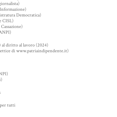
iornalista)
 Informazione)
istratura Democratica)
e CISL)
 Cassazione)
 ANPI)
al diritto al lavoro (2024)
ettice di www.patriaindipendente.it)
ANPI)
i)
s
 per tutti