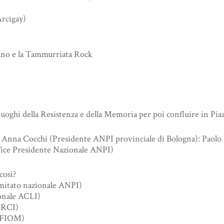
Arcigay)
ano e la Tammurriata Rock
oghi della Resistenza e della Memoria per poi confluire in Piaz
a Cocchi (Presidente ANPI provinciale di Bologna): Paolo Beri
(Vice Presidente Nazionale ANPI)
così?
mitato nazionale ANPI)
onale ACLI)
 ARCI)
e FIOM)