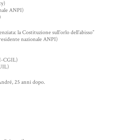
cy)
onale ANPI)
)
iata: la Costituzione sull’orlo dell’abisso”
residente nazionale ANPI)
PI-CGIL)
UIL)
André, 25 anni dopo.