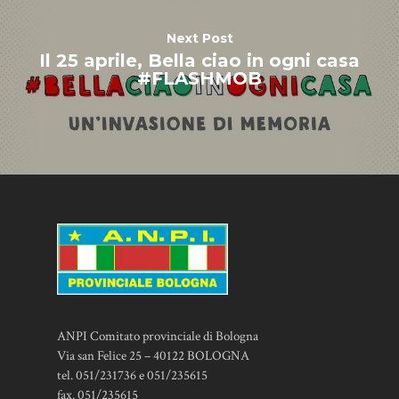
Next Post
Il 25 aprile, Bella ciao in ogni casa
#FLASHMOB
ANPI Comitato provinciale di Bologna
Via san Felice 25 – 40122 BOLOGNA
tel. 051/231736 e 051/235615
fax. 051/235615