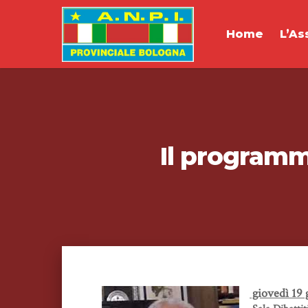
Home
L’As
Il programma
giovedì 19 