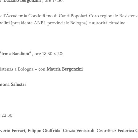
i “Luciano Bergonzini
”, ore 17.30:
dell’Accademia Corale Reno di Canti Popolari-Coro regionale Resistenza
elini
(presidente ANPI provinciale Bologna) e autorità cittadine.
“Irma Bandiera”
, ore 18.30 > 20:
sistenza a Bologna – con
Mauria Bergonzini
mona Salustri
> 22.30:
verio Ferrari
,
Filippo
Giuffrida
,
Cinzia Venturoli
. Coordina:
Federico C