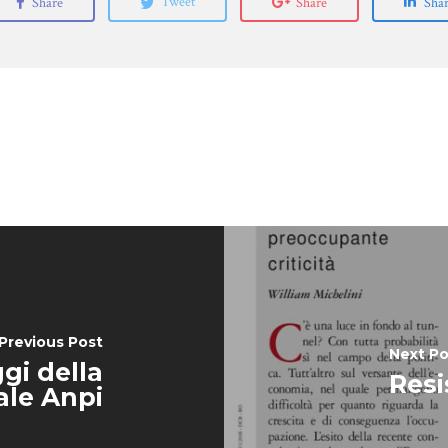
Share
Tweet
Share
Sha
Previous Post
Next Po
gi della
Resi
ale Anpi