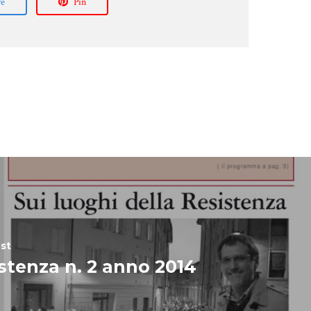
re
Pin
st
stenza n. 2 anno 2014