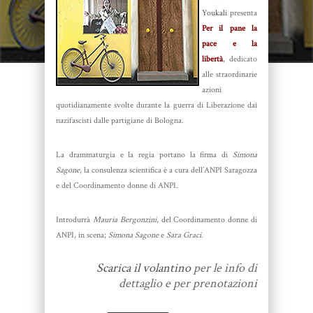
Youkali
presenta
Per il pane la
pace e la
libertà
,
dedicato
alle straordinarie
azioni
quotidianamente svolte durante la guerra di Liberazione dai
nazifascisti dalle partigiane di Bologna.
La drammaturgia e la regia portano la firma di
Simona
Sagone
, la consulenza scientifica è a cura dell’ANPI Saragozza
e del Coordinamento donne di ANPI.
Introdurrà
Mauria Bergonzini
, del
Coordinamento donne di
ANPI, in scena;
Simona Sagone
e
Sara Graci
.
Scarica il volantino
per le info di
dettaglio e per prenotazioni