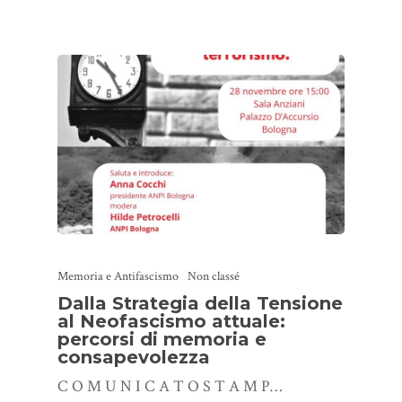
Memoria e Antifascismo
Non classé
Dalla Strategia della Tensione
al Neofascismo attuale:
percorsi di memoria e
consapevolezza
C O M U N I C A T O S T A M P…