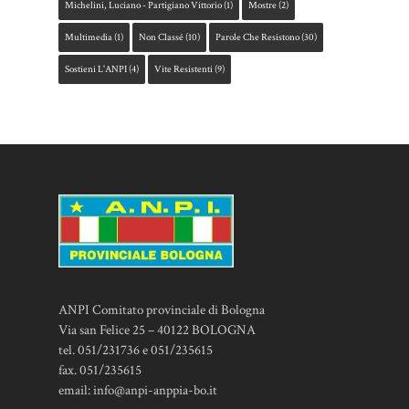
Michelini, Luciano - Partigiano Vittorio
(1)
Mostre
(2)
Multimedia
(1)
Non Classé
(10)
Parole Che Resistono
(30)
Sostieni L'ANPI
(4)
Vite Resistenti
(9)
ANPI Comitato provinciale di Bologna
Via san Felice 25 – 40122 BOLOGNA
tel. 051/231736 e 051/235615
fax. 051/235615
email:
info@anpi-anppia-bo.it