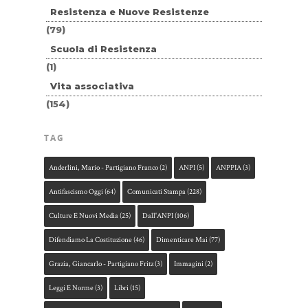
Resistenza e Nuove Resistenze
(79)
Scuola di Resistenza
(1)
Vita associativa
(154)
TAG
Anderlini, Mario - Partigiano Franco
(2)
ANPI
(5)
ANPPIA
(3)
Antifascismo Oggi
(64)
Comunicati Stampa
(228)
Culture E Nuovi Media
(25)
Dall'ANPI
(106)
Difendiamo La Costituzione
(46)
Dimenticare Mai
(77)
Grazia, Giancarlo - Partigiano Fritz
(3)
Immagini
(2)
Leggi E Norme
(3)
Libri
(15)