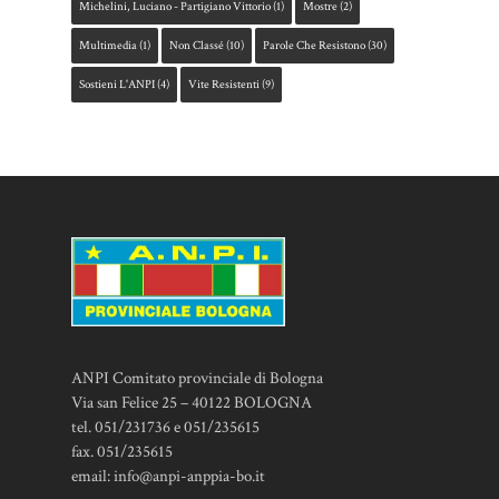
Michelini, Luciano - Partigiano Vittorio
(1)
Mostre
(2)
Multimedia
(1)
Non Classé
(10)
Parole Che Resistono
(30)
Sostieni L'ANPI
(4)
Vite Resistenti
(9)
ANPI Comitato provinciale di Bologna
Via san Felice 25 – 40122 BOLOGNA
tel. 051/231736 e 051/235615
fax. 051/235615
email:
info@anpi-anppia-bo.it