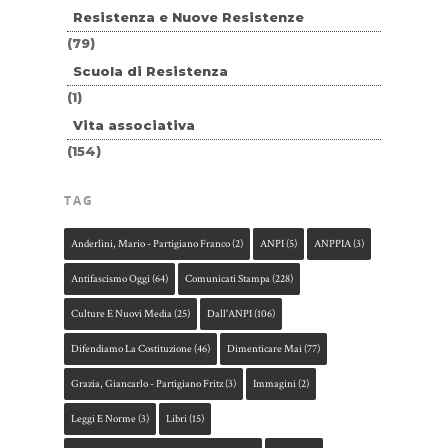
Resistenza e Nuove Resistenze
(79)
Scuola di Resistenza
(1)
Vita associativa
(154)
TAG
Anderlini, Mario - Partigiano Franco
(2)
ANPI
(5)
ANPPIA
(3)
Antifascismo Oggi
(64)
Comunicati Stampa
(228)
Culture E Nuovi Media
(25)
Dall'ANPI
(106)
Difendiamo La Costituzione
(46)
Dimenticare Mai
(77)
Grazia, Giancarlo - Partigiano Fritz
(3)
Immagini
(2)
Leggi E Norme
(3)
Libri
(15)