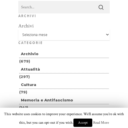
ARCHIVI
Archivi
CATEGORIE
Archivio
(679)
Attualità
(297)
Cultura
(79)
Memoria e Antifascismo
(141)
This website uses cookies to improve your experience. We'll assume you're ok with
Non classé
this, but you can opt-out if you wish.
Read More
Accept
(10)