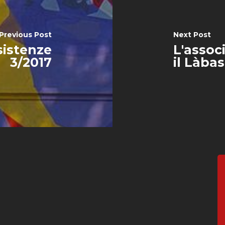
Previous Post
Next Post
sistenze
L'assoc
3/2017
il Làbas