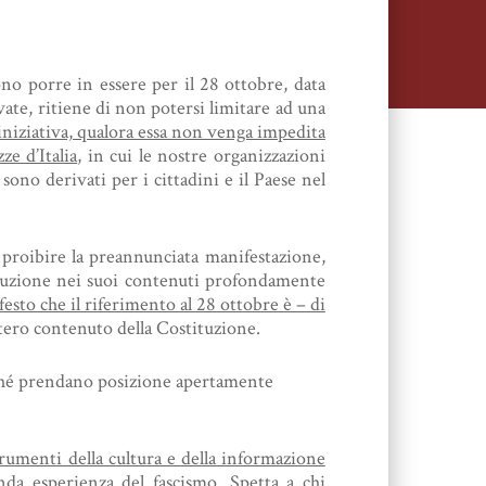
no porre in essere per il 28 ottobre, data
ate, ritiene di non potersi limitare ad una
iniziativa, qualora essa non venga impedita
ze d’Italia
, in cui le nostre organizzazioni
sono derivati per i cittadini e il Paese nel
 proibire la preannunciata manifestazione,
tituzione nei suoi contenuti profondamente
esto che il riferimento al 28 ottobre è – di
intero contenuto della Costituzione.
ffinché prendano posizione apertamente
trumenti della cultura e della informazione
nda esperienza del fascismo
. Spetta a chi