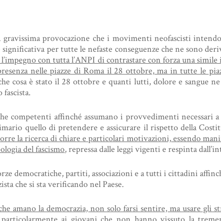
la gravissima provocazione che i movimenti neofascisti intendo
 significativa per tutte le nefaste conseguenze che ne sono deriv
l’impegno con tutta l’ANPI di contrastare con forza una simile 
presenza nelle piazze di Roma il 28 ottobre, ma in tutte le piaz
e cosa è stato il 28 ottobre e quanti lutti, dolore e sangue ne 
fascista.
iche competenti affinché assumano i provvedimenti necessari a
mario quello di pretendere e assicurare il rispetto della Cos
rre la ricerca di chiare e particolari motivazioni, essendo manif
ologia del fascismo
, repressa dalle leggi vigenti e respinta dall’
forze democratiche, partiti, associazioni e a tutti i cittadini a
zista che si sta verificando nel Paese.
i che amano la democrazia, non solo farsi sentire, ma usare gli s
 particolarmente ai giovani che non hanno vissuto la treme